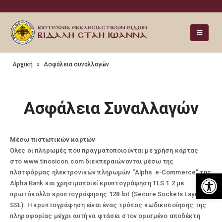
Αρχική
»
Ασφάλεια συναλλαγών
Ασφάλεια Συναλλαγών
Μέσω πιστωτικών καρτών
Όλες οι πληρωμές που πραγματοποιούνται με χρήση κάρτας
στο www.tinosicon.com διεκπεραιώνονται μέσω της
Ανοίξτε
πλατφόρμας ηλεκτρονικών πληρωμών “Alpha e-Commerce” της
Alpha Bank και χρησιμοποιεί κρυπτογράφηση TLS 1.2 με
πρωτόκολλο κρυπτογράφησης 128-bit (Secure Sockets Layer –
SSL). Η κρυπτογράφηση είναι ένας τρόπος κωδικοποίησης της
πληροφορίας μέχρι αυτή να φτάσει στον ορισμένο αποδέκτη