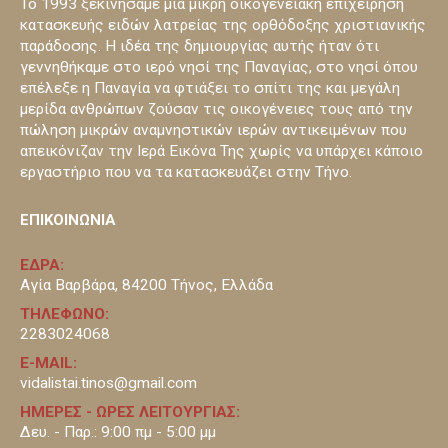
Το 1993 ξεκινήσαμε μια μικρή οικογενειακή επιχείρηση
κατασκευής ειδών λατρείας της ορθόδοξης χριστιανικής
παράδοσης. Η ιδέα της δημιουργίας αυτής ήταν ότι
γεννηθήκαμε στο ιερό νησί της Παναγίας, στο νησί όπου
επέλεξε η Παναγία να φτιάξει το σπίτι της και μεγάλη
μερίδα ανθρώπων ζούσαν τις οικογένειες τους από την
πώληση μικρών αναμνηστικών ιερών αντικειμένων που
απεικόνιζαν την Ιερά Εικόνα Της χωρίς να υπάρχει κάποιο
εργαστήριο που να τα κατασκευάζει στην Τήνο.
ΕΠΙΚΟΙΝΩΝΙΑ
ΕΔΡΑ:
Αγία Βαρβάρα, 84200 Τήνος, Ελλάδα
ΤΗΛΕΦΩΝΟ:
2283024068
E-MAIL:
vidalistai.tinos@gmail.com
ΗΜΕΡΕΣ - ΩΡΕΣ ΛΕΙΤΟΥΡΓΙΑΣ:
Δευ. - Παρ.: 9:00 πμ - 5:00 μμ