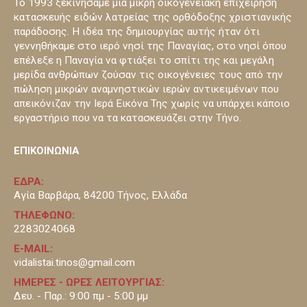
Το 1993 ξεκινήσαμε μια μικρή οικογενειακή επιχείρηση
κατασκευής ειδών λατρείας της ορθόδοξης χριστιανικής
παράδοσης. Η ιδέα της δημιουργίας αυτής ήταν ότι
γεννηθήκαμε στο ιερό νησί της Παναγίας, στο νησί όπου
επέλεξε η Παναγία να φτιάξει το σπίτι της και μεγάλη
μερίδα ανθρώπων ζούσαν τις οικογένειες τους από την
πώληση μικρών αναμνηστικών ιερών αντικειμένων που
απεικόνιζαν την Ιερά Εικόνα Της χωρίς να υπάρχει κάποιο
εργαστήριο που να τα κατασκευάζει στην Τήνο.
ΕΠΙΚΟΙΝΩΝΙΑ
ΕΔΡΑ:
Αγία Βαρβάρα, 84200 Τήνος, Ελλάδα
ΤΗΛΕΦΩΝΟ:
2283024068
E-MAIL:
vidalistai.tinos@gmail.com
ΗΜΕΡΕΣ - ΩΡΕΣ ΛΕΙΤΟΥΡΓΙΑΣ:
Δευ. - Παρ.: 9:00 πμ - 5:00 μμ